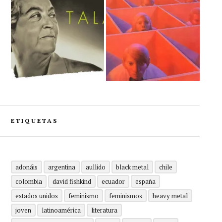
ETIQUETAS
adonáis
argentina
aullido
black metal
chile
colombia
david fishkind
ecuador
españa
estados unidos
feminismo
feminismos
heavy metal
joven
latinoamérica
literatura