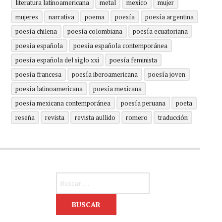
literatura latinoamericana
metal
mexico
mujer
mujeres
narrativa
poema
poesía
poesía argentina
poesía chilena
poesía colombiana
poesía ecuatoriana
poesía española
poesía española contemporánea
poesía española del siglo xxi
poesía feminista
poesía francesa
poesía iberoamericana
poesía joven
poesía latinoamericana
poesía mexicana
poesía mexicana contemporánea
poesía peruana
poeta
reseña
revista
revista aullido
romero
traducción
Buscar: