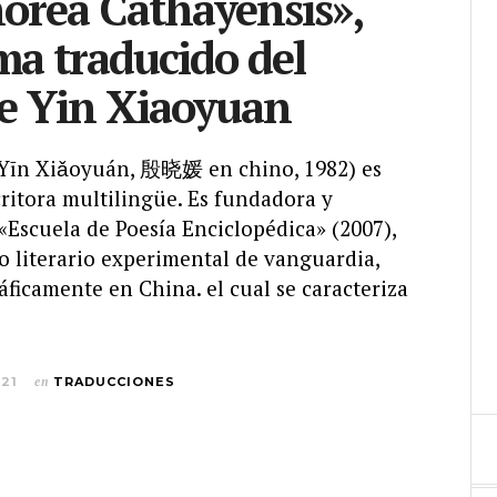
orea Cathayensis»,
a traducido del
e Yin Xiaoyuan
(Yīn Xiǎoyuán, 殷晓媛 en chino, 1982) es
ritora multilingüe. Es fundadora y
 «Escuela de Poesía Enciclopédica» (2007),
o literario experimental de vanguardia,
ficamente en China. el cual se caracteriza
021
en
TRADUCCIONES