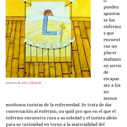
G
pueden
apuntar
se los
enfermo
s que
encuent
ran un
placer
malsano
en servir
de
escapar
pintura de
John Edwards
ate a los
no
menos
morbosos turistas de la enfermedad. Se trata de dar
conversación al enfermo, un quid pro quo en el que el
enfermo encuentra cura a su soledad y el turista alivio
para su curiosidad en torno a la materialidad del