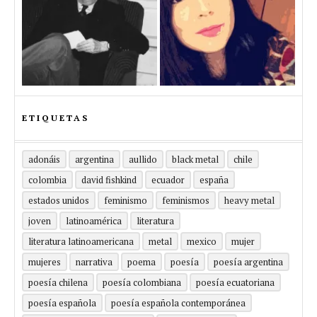
ETIQUETAS
adonáis
argentina
aullido
black metal
chile
colombia
david fishkind
ecuador
españa
estados unidos
feminismo
feminismos
heavy metal
joven
latinoamérica
literatura
literatura latinoamericana
metal
mexico
mujer
mujeres
narrativa
poema
poesía
poesía argentina
poesía chilena
poesía colombiana
poesía ecuatoriana
poesía española
poesía española contemporánea