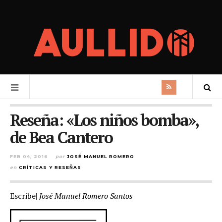
Reseña: «Los niños bomba»,
de Bea Cantero
FEB 04, 2016
por
JOSÉ MANUEL ROMERO
en
CRÍTICAS Y RESEÑAS
Escribe|
José Manuel Romero Santos