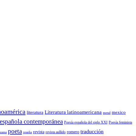
noamérica
Literatura latinoamericana
mexico
literatura
metal
 española contemporánea
Poesía española del siglo XXI
Poesía feminista
poeta
traducción
revista
romero
reseña
revista aullido
ruana