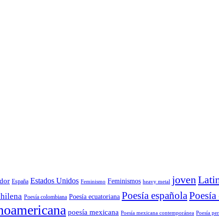
joven
Lati
Estados Unidos
dor
Feminismos
España
Feminismo
heavy metal
Poesía
Poesía española
chilena
Poesía ecuatoriana
Poesía colombiana
inoamericana
poesía mexicana
Poesía mexicana contemporánea
Poesía pe