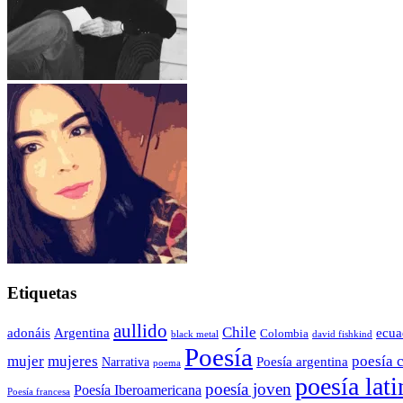
Etiquetas
aullido
Chile
adonáis
Argentina
ecua
Colombia
black metal
david fishkind
Poesía
poesía 
mujer
mujeres
Poesía argentina
Narrativa
poema
poesía lat
poesía joven
Poesía Iberoamericana
Poesía francesa