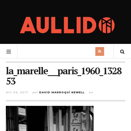
la_marelle___paris_1960_1328
53
DIC 06, 2017
por
DAVID MARROQUÍ NEWELL
en