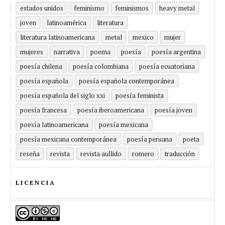
estados unidos
feminismo
feminismos
heavy metal
joven
latinoamérica
literatura
literatura latinoamericana
metal
mexico
mujer
mujeres
narrativa
poema
poesía
poesía argentina
poesía chilena
poesía colombiana
poesía ecuatoriana
poesía española
poesía española contemporánea
poesía española del siglo xxi
poesía feminista
poesía francesa
poesía iberoamericana
poesía joven
poesía latinoamericana
poesía mexicana
poesía mexicana contemporánea
poesía peruana
poeta
reseña
revista
revista aullido
romero
traducción
LICENCIA