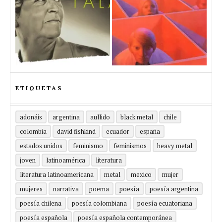
ETIQUETAS
adonáis
argentina
aullido
black metal
chile
colombia
david fishkind
ecuador
españa
estados unidos
feminismo
feminismos
heavy metal
joven
latinoamérica
literatura
literatura latinoamericana
metal
mexico
mujer
mujeres
narrativa
poema
poesía
poesía argentina
poesía chilena
poesía colombiana
poesía ecuatoriana
poesía española
poesía española contemporánea