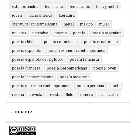
estados unidos
feminismo
feminismos
heavy metal
joven
latinoamérica
literatura
literatura latinoamericana
metal
mexico
mujer
mujeres
narrativa
poema
poesía
poesía argentina
poesía chilena
poesía colombiana
poesía ecuatoriana
poesía española
poesía española contemporánea
poesía española del siglo xxi
poesía feminista
poesía francesa
poesía iberoamericana
poesía joven
poesía latinoamericana
poesía mexicana
poesía mexicana contemporánea
poesía peruana
poeta
reseña
revista
revista aullido
romero
traducción
LICENCIA