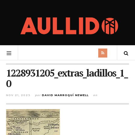
1228931205_extras_ladillos_1_
0
NOV 21, 2023
por
DAVID MARROQUÍ NEWELL
en