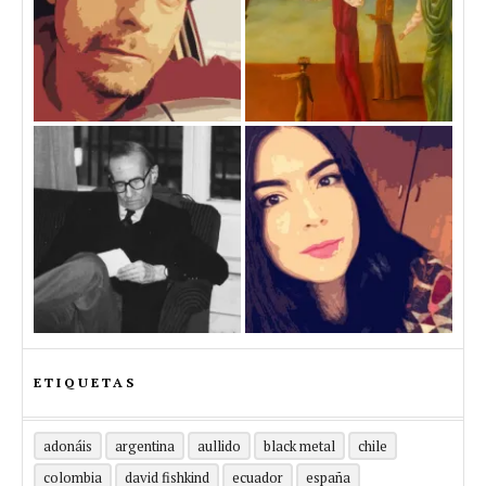
ETIQUETAS
adonáis
argentina
aullido
black metal
chile
colombia
david fishkind
ecuador
españa