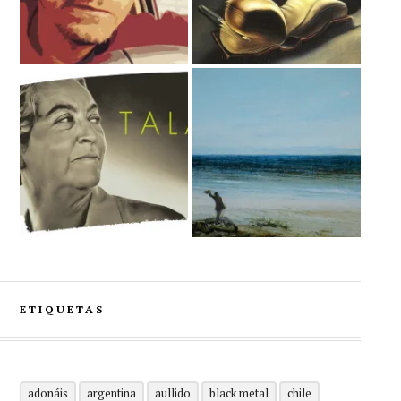
ETIQUETAS
adonáis
argentina
aullido
black metal
chile