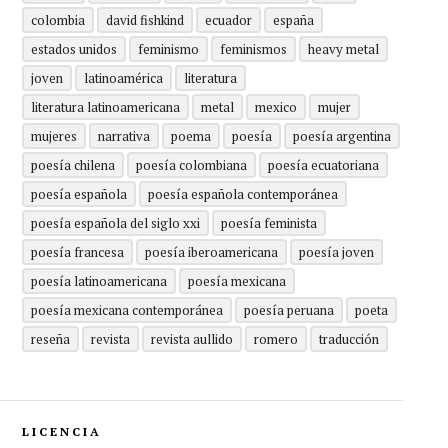
colombia
david fishkind
ecuador
españa
estados unidos
feminismo
feminismos
heavy metal
joven
latinoamérica
literatura
literatura latinoamericana
metal
mexico
mujer
mujeres
narrativa
poema
poesía
poesía argentina
poesía chilena
poesía colombiana
poesía ecuatoriana
poesía española
poesía española contemporánea
poesía española del siglo xxi
poesía feminista
poesía francesa
poesía iberoamericana
poesía joven
poesía latinoamericana
poesía mexicana
poesía mexicana contemporánea
poesía peruana
poeta
reseña
revista
revista aullido
romero
traducción
LICENCIA