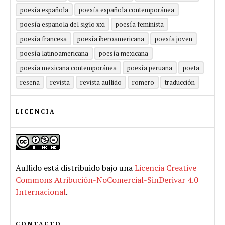
poesía española
poesía española contemporánea
poesía española del siglo xxi
poesía feminista
poesía francesa
poesía iberoamericana
poesía joven
poesía latinoamericana
poesía mexicana
poesía mexicana contemporánea
poesía peruana
poeta
reseña
revista
revista aullido
romero
traducción
LICENCIA
Aullido
está distribuido bajo una
Licencia Creative
Commons Atribución-NoComercial-SinDerivar 4.0
Internacional
.
CONTACTO