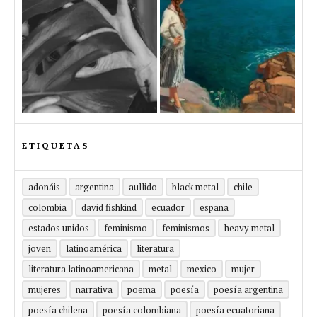
ETIQUETAS
adonáis
argentina
aullido
black metal
chile
colombia
david fishkind
ecuador
españa
estados unidos
feminismo
feminismos
heavy metal
joven
latinoamérica
literatura
literatura latinoamericana
metal
mexico
mujer
mujeres
narrativa
poema
poesía
poesía argentina
poesía chilena
poesía colombiana
poesía ecuatoriana