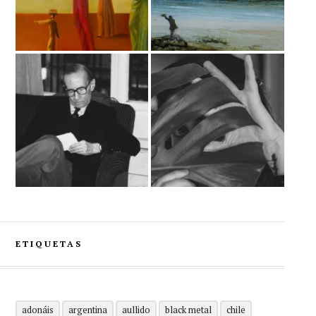
ETIQUETAS
adonáis
argentina
aullido
black metal
chile