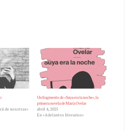
o
Un fragmento de «Suya era la noche», la
primera novela de María Ovelar
rá de nosotras»
abril 4, 2025
En «Adelantos literarios»