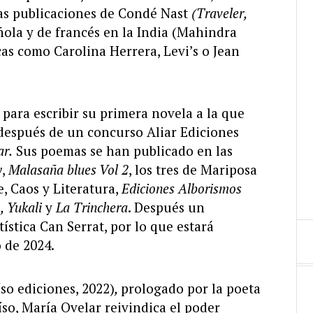
as publicaciones de Condé Nast
(Traveler,
ñola y de francés en la India (Mahindra
as como Carolina Herrera, Levi’s o Jean
 para escribir su primera novela a la que
, después de un concurso Aliar Ediciones
ar.
Sus poemas se han publicado en las
y
,
Malasaña blues Vol 2
, los tres de Mariposa
e, Caos y Literatura,
Ediciones
Alborismos
, Yukali
y
La Trinchera
. Después un
ística Can Serrat, por lo que estará
o de 2024.
so ediciones, 2022)
,
prologado por la poeta
so, María Ovelar reivindica el poder