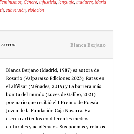
Feminismos
,
Género
,
injusticia
,
lenguaje
,
madurez
,
María
ath
,
subversión
,
violación
Blanca Berjano
L AUTOR
Blanca Berjano (Madrid, 1987) es autora de
Rosario (Valparaíso Ediciones 2023), Ratas en
el alféizar (Ménades, 2019) y La barrera más
bonita del mundo (Luces de Gálibo, 2021),
poemario que recibió el I Premio de Poesía
Joven de la Fundación Caja Navarra. Ha
escrito artículos en diferentes medios
culturales y académicos. Sus poemas y relatos