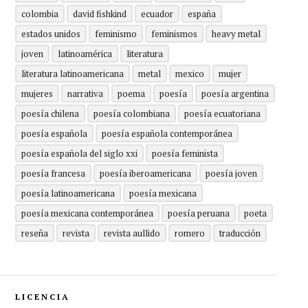
colombia
david fishkind
ecuador
españa
estados unidos
feminismo
feminismos
heavy metal
joven
latinoamérica
literatura
literatura latinoamericana
metal
mexico
mujer
mujeres
narrativa
poema
poesía
poesía argentina
poesía chilena
poesía colombiana
poesía ecuatoriana
poesía española
poesía española contemporánea
poesía española del siglo xxi
poesía feminista
poesía francesa
poesía iberoamericana
poesía joven
poesía latinoamericana
poesía mexicana
poesía mexicana contemporánea
poesía peruana
poeta
reseña
revista
revista aullido
romero
traducción
LICENCIA