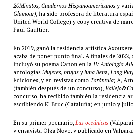
20Minutos, Cuadernos Hispanoamericanos
y vari
Glamour),
ha sido profesora de literatura espa
United World College) y copy creativa de marc
Paul Gaultier.
En 2019, ganó la residencia artística Axouxere
acaba de poner punto final. A finales de 2022
incluyó su poema Canon en la
IV Antología Ali
antologías
Mujeres, brujas y luna llen
a,
Long Pla
Ediciones, y en revistas como
Tarántula;
A, Art
(también después de un concurso),
Vallejo&Co
concurso, ha recibido también la residencia art
escribiendo El Bruc (Cataluña) en junio y juli
En su primer poemario,
Las oceánicas
(Valparaí
y ensayista Olga Novo, y publicado en Valparaí