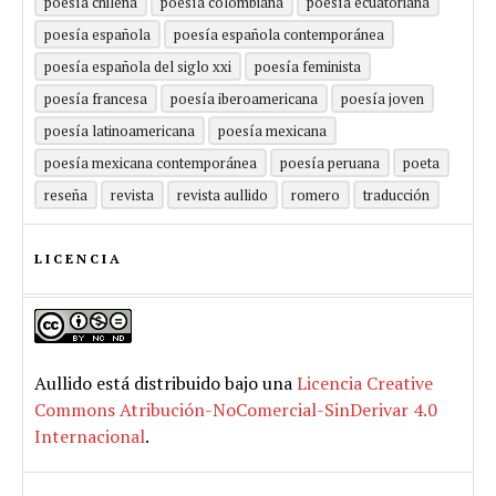
poesía chilena
poesía colombiana
poesía ecuatoriana
poesía española
poesía española contemporánea
poesía española del siglo xxi
poesía feminista
poesía francesa
poesía iberoamericana
poesía joven
poesía latinoamericana
poesía mexicana
poesía mexicana contemporánea
poesía peruana
poeta
reseña
revista
revista aullido
romero
traducción
LICENCIA
Aullido
está distribuido bajo una
Licencia Creative
Commons Atribución-NoComercial-SinDerivar 4.0
Internacional
.