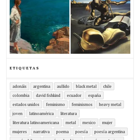
ETIQUETAS
adonáis
argentina
aullido
black metal
chile
colombia
david fishkind
ecuador
españa
estados unidos
feminismo
feminismos
heavy metal
joven
latinoamérica
literatura
literatura latinoamericana
metal
mexico
mujer
mujeres
narrativa
poema
poesía
poesía argentina