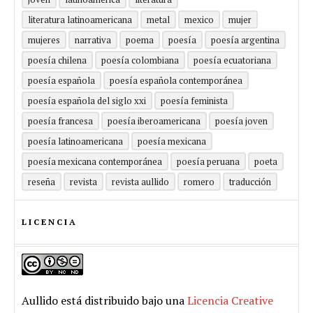
literatura latinoamericana
metal
mexico
mujer
mujeres
narrativa
poema
poesía
poesía argentina
poesía chilena
poesía colombiana
poesía ecuatoriana
poesía española
poesía española contemporánea
poesía española del siglo xxi
poesía feminista
poesía francesa
poesía iberoamericana
poesía joven
poesía latinoamericana
poesía mexicana
poesía mexicana contemporánea
poesía peruana
poeta
reseña
revista
revista aullido
romero
traducción
LICENCIA
Aullido
está distribuido bajo una
Licencia Creative