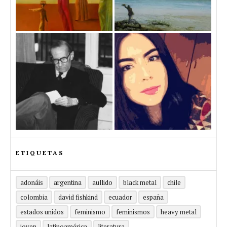
ETIQUETAS
adonáis
argentina
aullido
black metal
chile
colombia
david fishkind
ecuador
españa
estados unidos
feminismo
feminismos
heavy metal
joven
latinoamérica
literatura