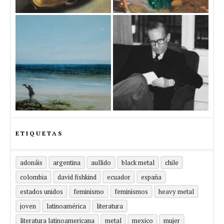
ETIQUETAS
adonáis
argentina
aullido
black metal
chile
colombia
david fishkind
ecuador
españa
estados unidos
feminismo
feminismos
heavy metal
joven
latinoamérica
literatura
literatura latinoamericana
metal
mexico
mujer