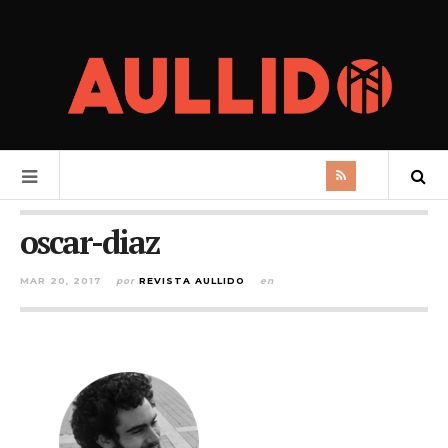
oscar-diaz
MAR 20, 2017
por
REVISTA AULLIDO
en