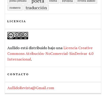
poeta
revista
revista aullido
poesía peruana
reseña
traducción
romero
LICENCIA
Aullido
está distribuido bajo una
Licencia Creative
Commons Atribución-NoComercial-SinDerivar 4.0
Internacional
.
CONTACTO
AullidoRevista@Gmail.com