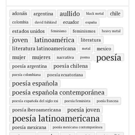
aullido
chile
adonáis
argentina
black metal
ecuador
colombia
españa
david fishkind
estados unidos
feminismos
feminismo
heavy metal
latinoamérica
joven
literatura
literatura latinoamericana
mexico
metal
poesía
mujer
mujeres
narrativa
poema
poesía chilena
poesía argentina
poesía ecuatoriana
poesía colombiana
poesía española
poesía española contemporánea
poesía española del siglo xxi
poesía feminista
poesía francesa
poesía joven
poesía iberoamericana
poesía latinoamericana
poesía mexicana
poesía mexicana contemporánea