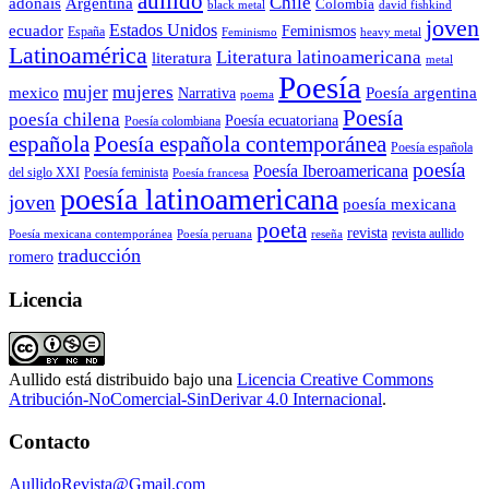
aullido
Chile
adonáis
Argentina
Colombia
black metal
david fishkind
joven
Estados Unidos
ecuador
Feminismos
España
Feminismo
heavy metal
Latinoamérica
Literatura latinoamericana
literatura
metal
Poesía
mujer
mujeres
mexico
Poesía argentina
Narrativa
poema
Poesía
poesía chilena
Poesía ecuatoriana
Poesía colombiana
Poesía española contemporánea
española
Poesía española
poesía
Poesía Iberoamericana
del siglo XXI
Poesía feminista
Poesía francesa
poesía latinoamericana
joven
poesía mexicana
poeta
revista
Poesía mexicana contemporánea
reseña
revista aullido
Poesía peruana
traducción
romero
Licencia
Aullido
está distribuido bajo una
Licencia Creative Commons
Atribución-NoComercial-SinDerivar 4.0 Internacional
.
Contacto
AullidoRevista@Gmail.com