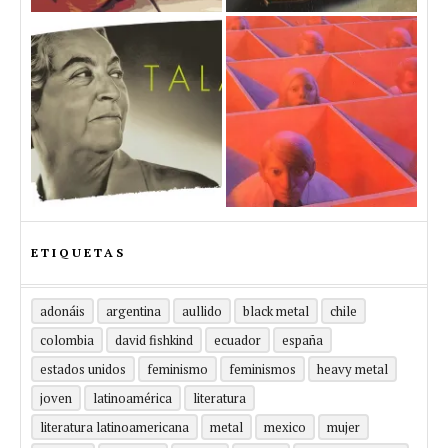
ETIQUETAS
adonáis
argentina
aullido
black metal
chile
colombia
david fishkind
ecuador
españa
estados unidos
feminismo
feminismos
heavy metal
joven
latinoamérica
literatura
literatura latinoamericana
metal
mexico
mujer