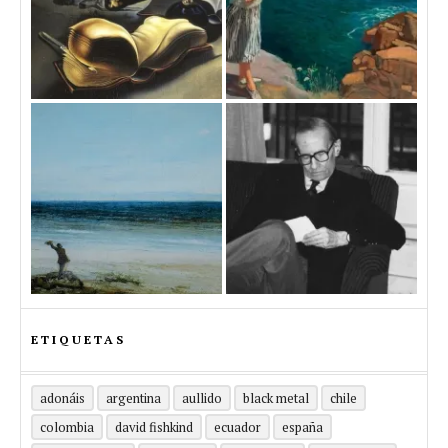
ETIQUETAS
adonáis
argentina
aullido
black metal
chile
colombia
david fishkind
ecuador
españa