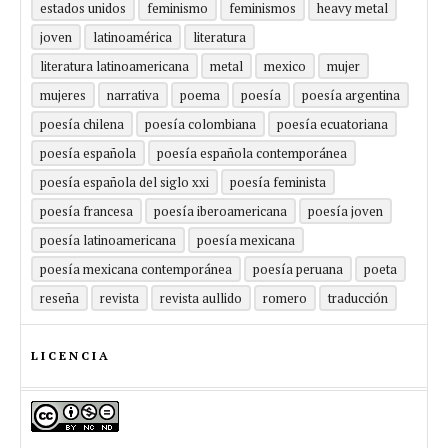
estados unidos
feminismo
feminismos
heavy metal
joven
latinoamérica
literatura
literatura latinoamericana
metal
mexico
mujer
mujeres
narrativa
poema
poesía
poesía argentina
poesía chilena
poesía colombiana
poesía ecuatoriana
poesía española
poesía española contemporánea
poesía española del siglo xxi
poesía feminista
poesía francesa
poesía iberoamericana
poesía joven
poesía latinoamericana
poesía mexicana
poesía mexicana contemporánea
poesía peruana
poeta
reseña
revista
revista aullido
romero
traducción
LICENCIA