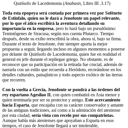
Quirísofo de Lacedemonia (
Anabasis,
Libro III .3.17)
Toda esta epopeya será contada por primera vez por Soféneto
de Estinfalo, quien no le dará a Jenofonte un papel relevante,
por lo que el ático escribirá la aventura detallando su
importancia en la empresa
, pero lo hará bajo un pseudónimo:
Temistógenes de Siracusa, según nos cuenta Plutarco. Tiempo
después, desde su exilio reescribirá la obra, ahora sí, bajo su firma.
Durante el texto de Jenofonte, éste siempre aporta la mejor
propuesta a seguir, llegando incluso en algunos momentos a ponerse
por delante de Quirísofo de Lacedemonia, quien fue en realidad el
general en jefe durante el repliegue griego. No obstante, es de
reconocer que su participación en la retirada fue crucial, además de
narrarla con un estilo que recuerda a Heródoto, recreándose en los
detalles culturales, paisajísticos y todo aspecto exótico de las tierras
que recorren.
Con la vuelta a Grecia, Jenofonte se pondrá a las órdenes del
rey espartano Agesilao II
, con quien combatirá en Asia menor y
quien terminaría por ser su protector y amigo.
Este acercamiento
hacia Esparta
, que encajaba con su carácter conservador y amante
de las antiguas tradiciones, así como a la admiración del ateniense
por esta ciudad,
sería vista con recelo por sus compatriotas.
Aunque había más atenienses que apoyaban a Esparta en esos
tiempos, el caso de Jenofonte llegará a ser intolerable,