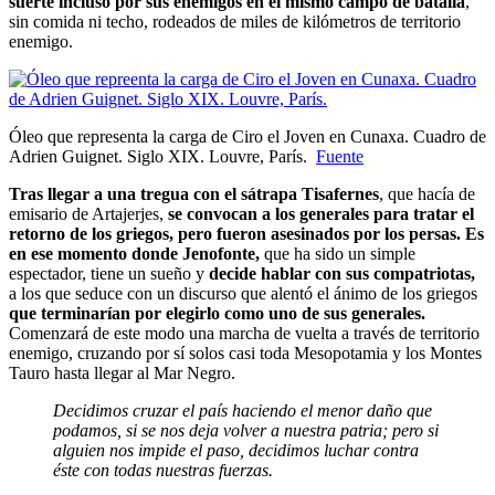
suerte incluso por sus enemigos en el mismo campo de batalla
,
sin comida ni techo, rodeados de miles de kilómetros de territorio
enemigo.
Óleo que representa la carga de Ciro el Joven en Cunaxa. Cuadro de
Adrien Guignet. Siglo XIX. Louvre, París.
Fuente
Tras llegar a una tregua con el sátrapa Tisafernes
, que hacía de
emisario de Artajerjes,
se convocan a los generales para tratar el
retorno de los griegos, pero fueron asesinados por los persas. Es
en ese momento donde Jenofonte,
que ha sido un simple
espectador, tiene un sueño y
decide hablar con sus compatriotas,
a los que seduce con un discurso que alentó el ánimo de los griegos
que terminarían por elegirlo como uno de sus generales.
Comenzará de este modo una marcha de vuelta a través de territorio
enemigo, cruzando por sí solos casi toda Mesopotamia y los Montes
Tauro hasta llegar al Mar Negro.
Decidimos cruzar el país haciendo el menor daño que
podamos,
si se nos deja volver a nuestra patria; pero si
alguien nos impide el paso,
decidimos luchar contra
éste con todas nuestras fuerzas.