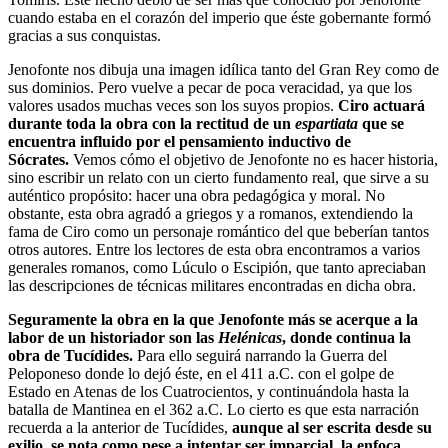
cuando estaba en el corazón del imperio que éste gobernante formó
gracias a sus conquistas.
Jenofonte nos dibuja una imagen idílica tanto del Gran Rey como de
sus dominios. Pero vuelve a pecar de poca veracidad, ya que los
valores usados muchas veces son los suyos propios.
Ciro actuará
durante toda la obra con la rectitud de un
espartiata
que se
encuentra influido por el pensamiento inductivo de
Sócrates.
Vemos cómo el objetivo de Jenofonte no es hacer historia,
sino escribir un relato con un cierto fundamento real, que sirve a su
auténtico propósito: hacer una obra pedagógica y moral. No
obstante, esta obra agradó a griegos y a romanos, extendiendo la
fama de Ciro como un personaje romántico del que beberían tantos
otros autores. Entre los lectores de esta obra encontramos a varios
generales romanos, como Lúculo o Escipión, que tanto apreciaban
las descripciones de técnicas militares encontradas en dicha obra.
Seguramente la obra en la que Jenofonte más se acerque a la
labor de un historiador son las
Helénicas
, donde continua la
obra de Tucídides.
Para ello seguirá narrando la Guerra del
Peloponeso donde lo dejó éste, en el 411 a.C. con el golpe de
Estado en Atenas de los Cuatrocientos, y continuándola hasta la
batalla de Mantinea en el 362 a.C. Lo cierto es que esta narración
recuerda a la anterior de Tucídides,
aunque al ser escrita desde su
exilio, se nota como pese a intentar ser imparcial, la enfoca