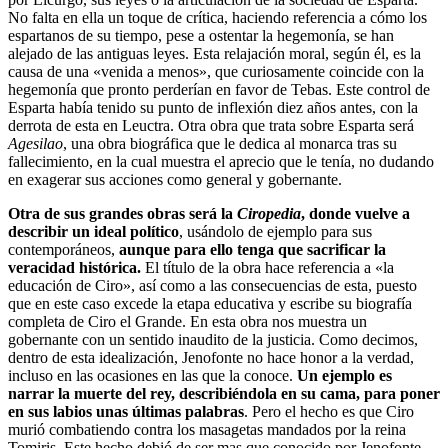
No falta en ella un toque de crítica, haciendo referencia a cómo los
espartanos de su tiempo, pese a ostentar la hegemonía, se han
alejado de las antiguas leyes. Esta relajación moral, según él, es la
causa de una «venida a menos», que curiosamente coincide con la
hegemonía que pronto perderían en favor de Tebas. Este control de
Esparta había tenido su punto de inflexión diez años antes, con la
derrota de esta en Leuctra. Otra obra que trata sobre Esparta será
Agesilao
, una obra biográfica que le dedica al monarca tras su
fallecimiento, en la cual muestra el aprecio que le tenía, no dudando
en exagerar sus acciones como general y gobernante.
Otra de sus grandes obras será la
Ciropedia
, donde vuelve a
describir un ideal político
, usándolo de ejemplo para sus
contemporáneos,
aunque para ello tenga que sacrificar la
veracidad histórica.
El título de la obra hace referencia a «la
educación de Ciro», así como a las consecuencias de esta, puesto
que en este caso excede la etapa educativa y escribe su biografía
completa de Ciro el Grande. En esta obra nos muestra un
gobernante con un sentido inaudito de la justicia. Como decimos,
dentro de esta idealización, Jenofonte no hace honor a la verdad,
incluso en las ocasiones en las que la conoce.
Un ejemplo es
narrar la muerte del rey, describiéndola en su cama, para poner
en sus labios unas últimas palabras
. Pero el hecho es que Ciro
murió combatiendo contra los masagetas mandados por la reina
Tomiris. Este hecho debió de ser mas que conocido por Jenofonte