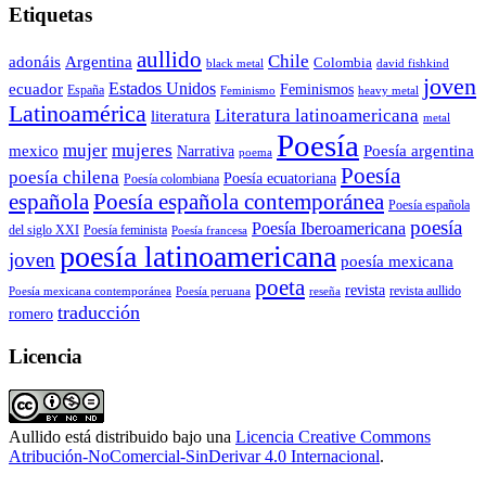
Etiquetas
aullido
Chile
adonáis
Argentina
Colombia
black metal
david fishkind
joven
Estados Unidos
ecuador
Feminismos
España
Feminismo
heavy metal
Latinoamérica
Literatura latinoamericana
literatura
metal
Poesía
mujer
mujeres
mexico
Poesía argentina
Narrativa
poema
Poesía
poesía chilena
Poesía ecuatoriana
Poesía colombiana
Poesía española contemporánea
española
Poesía española
poesía
Poesía Iberoamericana
del siglo XXI
Poesía feminista
Poesía francesa
poesía latinoamericana
joven
poesía mexicana
poeta
revista
Poesía mexicana contemporánea
reseña
revista aullido
Poesía peruana
traducción
romero
Licencia
Aullido
está distribuido bajo una
Licencia Creative Commons
Atribución-NoComercial-SinDerivar 4.0 Internacional
.