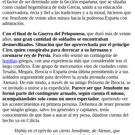
el factor de ser derrotado ante la facción espartana, que se situaba
como ciudad hegemónica de toda Grecia, unido a su educación
conservadora, recta y fiel a las tradiciones y a la moral, hicieron que
ese Jenofonte de veinte años mirara hacia la poderosa Esparta con
admiración.
Con el final de la Guerra del Peloponeso,
que duró más de veinte
años,
una gran cantidad de soldados se encontraban
desmovilizados. Situación que fue aprovechada por el príncipe
Ciro, quien conspiraba para derrocar a su hermano y
coronarse rey de Persia
. Para ello reunió un contingente de
hoplitas
griegos, con una experiencia más que considerable tras el
largo conflicto. Este grupo de mercenarios vino de ciudades como
Tesalia, Megara, Beocia o Esparta (esta última permitiendo ir a sus
soldados seguramente para devolver la ayuda prestada contra
Atenas). De este modo, a través de su amigo Próxeno de Beocia, se
ve invitado a unirse a la expedición.
Parece ser que Jenofonte no
formó parte del contingente armado, según cuenta él mismo,
acompañándoles solo como un mero espectador
, queriendo ver
los acontecimientos en primera persona. Debemos de tener presente
que ningún griego, salvo los generales y capitanes, tenía
conocimiento de que iban a atacar al rey persa, dándose cuenta del
hecho ya en Cilicia.
Había en el ejército un cierto Jenofonte, de Atenas, que