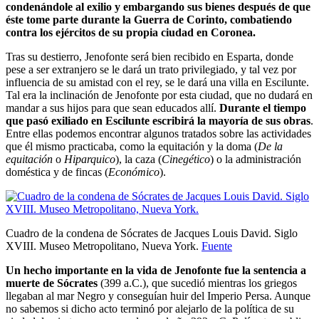
condenándole al exilio y embargando sus bienes después de que
éste tome parte durante la Guerra de Corinto, combatiendo
contra los ejércitos de su propia ciudad en Coronea.
Tras su destierro, Jenofonte será bien recibido en Esparta, donde
pese a ser extranjero se le dará un trato privilegiado, y tal vez por
influencia de su amistad con el rey, se le dará una villa en Escilunte.
Tal era la inclinación de Jenofonte por esta ciudad, que no dudará en
mandar a sus hijos para que sean educados allí.
Durante el tiempo
que pasó exiliado en Escilunte escribirá la mayoría de sus obras
.
Entre ellas podemos encontrar algunos tratados sobre las actividades
que él mismo practicaba, como la equitación y la doma (
De la
equitación
o
Hiparquico
), la caza (
Cinegético
) o la administración
doméstica y de fincas (
Económico
).
Cuadro de la condena de Sócrates de Jacques Louis David. Siglo
XVIII. Museo Metropolitano, Nueva York.
Fuente
Un hecho importante en la vida de Jenofonte fue la sentencia a
muerte de Sócrates
(399 a.C.), que sucedió mientras los griegos
llegaban al mar Negro y conseguían huir del Imperio Persa. Aunque
no sabemos si dicho acto terminó por alejarlo de la política de su