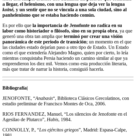
a llegar, el helenismo, con una lengua que deja ver la lengua
koiné,
y un sentir que no se vincula a una sola ciudad, sino al
panhelenismo que se estaba haciendo común.
Es por ello que
la importancia de Jenofonte no radica en su
labor como historiador o filósofo, sino en su propia obra
, ya que
generó una obra tan amplia que
terminó por crear una visión
panorámica de este periodo de transición
; un momento en el que
las ciudades estado dejarían paso a otro tipo de Estado. Un Estado
como el que extendería Alejandro Magno, quien por cierto, lo leía
mientras conquistaba Persia haciendo un camino similar al que ya
emprendieron los diez mil. Vemos como esta producción literaria,
más que tratar de narrar la historia, consiguió hacerla.
Bibliografía|
JENOFONTE, “
Anabasis
“, Biblioteca Clásicos Grecolatinos, con
estudio preliminar de Francisco Montes de Oca, 2006.
RIOS FERNANDEZ, Manuel, “Los silencios de Jenofonte en el
Agesilao de Plutarco”,
Habis
, 1984.
CONNOLLY, P., “
Los ejércitos griegos
”, Madrid: Espasa-Calpe,
1981.