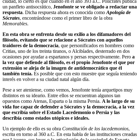
ciudad, lo cierto es que cuando en el año 393 a.C. Polícrates publica
un panfleto antisocrático,
Jenofonte se ve obligado a redactar una
respuesta
. Dicha respuesta ahora es conocida como
Apología de
Sócrates
, encontrándose como el primer libro de la obra
Memorables
.
En esta obra se enfrenta desde su exilio a los difamadores del
filósofo, evitando que se relacione a Sócrates con aquellos
traidores de la democracia
, que personificados en hombres como
Critias, uno de los treinta tiranos, o Alcibíades, desterrado en dos
ocasiones por ayudar a espartanos y persas respectivamente. Pero
a
la vez que defiende al filósofo, es el propio Jenofonte el que por
extensión se aleja de la imagen de antidemocrático que él
también tenía.
Es posible que con esto muestre que seguía teniendo
interés en volver a su ciudad natal algún día.
Pese a ser ateniense, como vemos, Jenofonte tenía arquetipos muy
distintos en su ideario. Entre ellos se encuentran algunos tan
opuestos como Atenas, Esparta o la misma Persia.
A lo largo de su
vida fue capaz de defender a Sócrates y la democracia, a la vez
que escribía sobre el Estado Lacedemonio o Persia y las
describía como estados utópicos e ideales.
Un ejemplo de ello es su obra
Constitución de los lacedemonios
,
escrita en torno al 360 a.C. En esta habla de las instituciones creadas
por Licurgo, sus leyes o la articulación de la sociedad de Esparta.