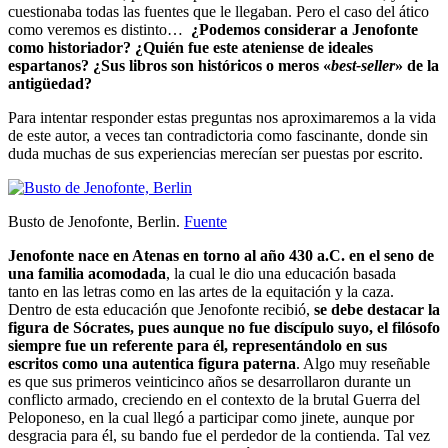
cuestionaba todas las fuentes que le llegaban. Pero el caso del ático
como veremos es distinto…
¿Podemos considerar a Jenofonte
como historiador? ¿Quién fue este ateniense de ideales
espartanos? ¿Sus libros son históricos o meros «
best-seller
» de la
antigüedad?
Para intentar responder estas preguntas nos aproximaremos a la vida
de este autor, a veces tan contradictoria como fascinante, donde sin
duda muchas de sus experiencias merecían ser puestas por escrito.
Busto de Jenofonte, Berlin.
Fuente
Jenofonte nace en Atenas en torno al año 430 a.C. en el seno de
una familia acomodada
, la cual le dio una educación basada
tanto en las letras como en las artes de la equitación y la caza.
Dentro de esta educación que Jenofonte recibió,
se debe destacar la
figura de Sócrates, pues aunque no fue discípulo suyo, el filósofo
siempre fue un referente para él, representándolo en sus
escritos como una autentica figura paterna
. Algo muy reseñable
es que sus primeros veinticinco años se desarrollaron durante un
conflicto armado, creciendo en el contexto de la brutal Guerra del
Peloponeso, en la cual llegó a participar como jinete, aunque por
desgracia para él, su bando fue el perdedor de la contienda. Tal vez