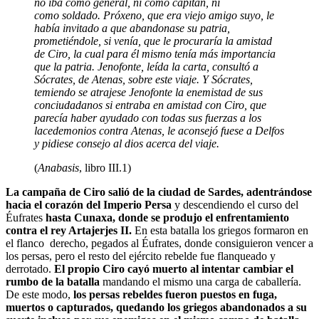
no iba como general, ni como capitán, ni
como
soldado. Próxeno, que era viejo amigo suyo, le
había invitado a que abandonase su patria,
prometiéndole, si
venía, que le procuraría la amistad
de Ciro, la cual para él mismo tenía más importancia
que la patria. Jenofonte,
leída la carta, consultó a
Sócrates, de Atenas, sobre este viaje. Y Sócrates,
temiendo se atrajese Jenofonte la
enemistad de sus
conciudadanos si entraba en amistad con Ciro, que
parecía haber ayudado con todas sus fuerzas a
los
lacedemonios contra Atenas, le aconsejó fuese a Delfos
y pidiese consejo al dios acerca del viaje.
(
Anabasis
, libro III.1)
La campaña de Ciro salió de la ciudad de Sardes, adentrándose
hacia el corazón del Imperio Persa
y descendiendo el curso del
Éufrates
hasta Cunaxa, donde se produjo el enfrentamiento
contra el rey Artajerjes II.
En esta batalla los griegos formaron en
el flanco derecho, pegados al Éufrates, donde consiguieron vencer a
los persas, pero el resto del ejército rebelde fue flanqueado y
derrotado.
El propio Ciro cayó muerto al intentar cambiar el
rumbo de la batalla
mandando el mismo una carga de caballería.
De este modo,
los persas rebeldes fueron puestos en fuga,
muertos o capturados, quedando los griegos abandonados a su