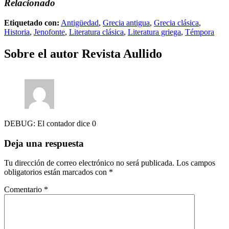
Relacionado
Etiquetado con:
Antigüedad
,
Grecia antigua
,
Grecia clásica
,
Historia
,
Jenofonte
,
Literatura clásica
,
Literatura griega
,
Témpora
Sobre el autor
Revista Aullido
DEBUG: El contador dice 0
Deja una respuesta
Tu dirección de correo electrónico no será publicada.
Los campos
obligatorios están marcados con
*
Comentario
*