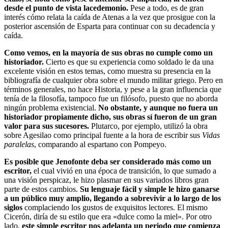
desde el punto de vista lacedemonio.
Pese a todo, es de gran
interés cómo relata la caída de Atenas a la vez que prosigue con la
posterior ascensión de Esparta para continuar con su decadencia y
caída.
Como vemos, en la mayoría de sus obras no cumple como un
historiador.
Cierto es que su experiencia como soldado le da una
excelente visión en estos temas, como muestra su presencia en la
bibliografía de cualquier obra sobre el mundo militar griego. Pero en
términos generales, no hace Historia, y pese a la gran influencia que
tenía de la filosofía, tampoco fue un filósofo, puesto que no aborda
ningún problema existencial.
No obstante, y aunque no fuera un
historiador propiamente dicho, sus obras sí fueron de un gran
valor para sus sucesores.
Plutarco, por ejemplo, utilizó la obra
sobre Agesilao como principal fuente a la hora de escribir sus
Vidas
paralelas
, comparando al espartano con Pompeyo.
Es posible que Jenofonte deba ser considerado más como un
escritor,
el cual vivió en una época de transición, lo que sumado a
una visión perspicaz, le hizo plasmar en sus variados libros gran
parte de estos cambios.
Su lenguaje fácil y simple le hizo ganarse
a un público muy amplio, llegando a sobrevivir a lo largo de los
siglos
complaciendo los gustos de exquisitos lectores. El mismo
Cicerón, diría de su estilo que era «dulce como la miel». Por otro
lado,
este simple escritor nos adelanta un periodo que comienza