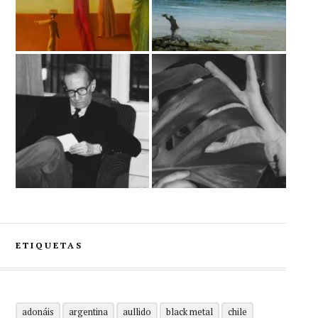
ETIQUETAS
adonáis
argentina
aullido
black metal
chile