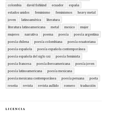
colombia
david fishkind
ecuador
españa
estados unidos
feminismo
feminismos
heavy metal
joven
latinoamérica
literatura
literatura latinoamericana
metal
mexico
mujer
mujeres
narrativa
poema
poesía
poesía argentina
poesía chilena
poesía colombiana
poesía ecuatoriana
poesía española
poesía española contemporánea
poesía española del siglo xxi
poesía feminista
poesía francesa
poesía iberoamericana
poesía joven
poesía latinoamericana
poesía mexicana
poesía mexicana contemporánea
poesía peruana
poeta
reseña
revista
revista aullido
romero
traducción
LICENCIA