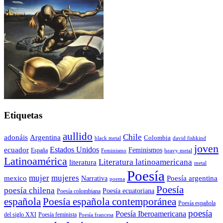
Etiquetas
aullido
Chile
adonáis
Argentina
Colombia
black metal
david fishkind
joven
Estados Unidos
ecuador
Feminismos
España
Feminismo
heavy metal
Latinoamérica
Literatura latinoamericana
literatura
metal
Poesía
mujer
mujeres
mexico
Poesía argentina
Narrativa
poema
Poesía
poesía chilena
Poesía ecuatoriana
Poesía colombiana
Poesía española contemporánea
española
Poesía española
poesía
Poesía Iberoamericana
del siglo XXI
Poesía feminista
Poesía francesa