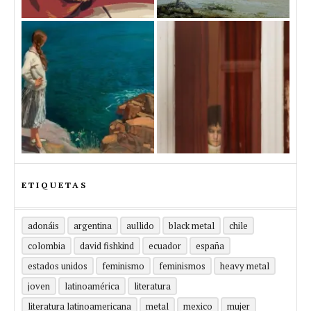
ETIQUETAS
adonáis
argentina
aullido
black metal
chile
colombia
david fishkind
ecuador
españa
estados unidos
feminismo
feminismos
heavy metal
joven
latinoamérica
literatura
literatura latinoamericana
metal
mexico
mujer