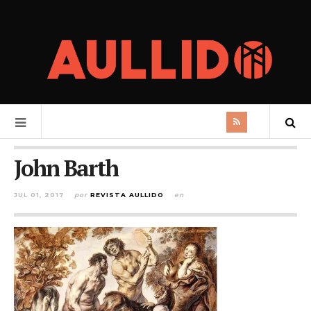
John Barth
JUL 01, 2017
por
REVISTA AULLIDO
en