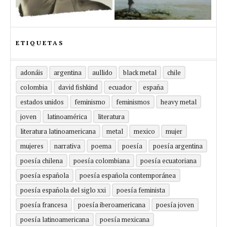
ETIQUETAS
adonáis
argentina
aullido
black metal
chile
colombia
david fishkind
ecuador
españa
estados unidos
feminismo
feminismos
heavy metal
joven
latinoamérica
literatura
literatura latinoamericana
metal
mexico
mujer
mujeres
narrativa
poema
poesía
poesía argentina
poesía chilena
poesía colombiana
poesía ecuatoriana
poesía española
poesía española contemporánea
poesía española del siglo xxi
poesía feminista
poesía francesa
poesía iberoamericana
poesía joven
poesía latinoamericana
poesía mexicana