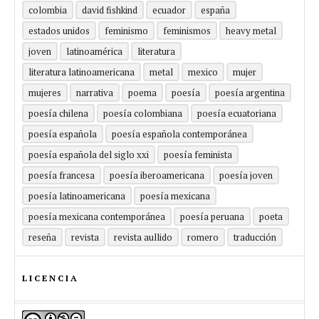
colombia
david fishkind
ecuador
españa
estados unidos
feminismo
feminismos
heavy metal
joven
latinoamérica
literatura
literatura latinoamericana
metal
mexico
mujer
mujeres
narrativa
poema
poesía
poesía argentina
poesía chilena
poesía colombiana
poesía ecuatoriana
poesía española
poesía española contemporánea
poesía española del siglo xxi
poesía feminista
poesía francesa
poesía iberoamericana
poesía joven
poesía latinoamericana
poesía mexicana
poesía mexicana contemporánea
poesía peruana
poeta
reseña
revista
revista aullido
romero
traducción
LICENCIA