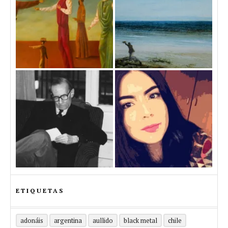
ETIQUETAS
adonáis
argentina
aullido
black metal
chile