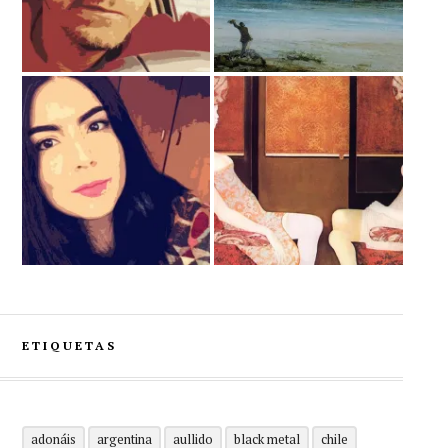
ETIQUETAS
adonáis
argentina
aullido
black metal
chile