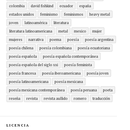
colombia
david fishkind
ecuador
españa
estados unidos
feminismo
feminismos
heavy metal
joven
latinoamérica
literatura
literatura latinoamericana
metal
mexico
mujer
mujeres
narrativa
poema
poesía
poesía argentina
poesía chilena
poesía colombiana
poesía ecuatoriana
poesía española
poesía española contemporánea
poesía española del siglo xxi
poesía feminista
poesía francesa
poesía iberoamericana
poesía joven
poesía latinoamericana
poesía mexicana
poesía mexicana contemporánea
poesía peruana
poeta
reseña
revista
revista aullido
romero
traducción
LICENCIA