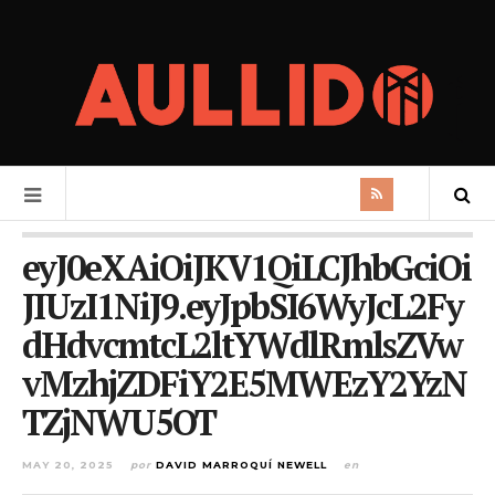
eyJ0eXAiOiJKV1QiLCJhbGciOi
JIUzI1NiJ9.eyJpbSI6WyJcL2Fy
dHdvcmtcL2ltYWdlRmlsZVw
vMzhjZDFiY2E5MWEzY2YzN
TZjNWU5OT
MAY 20, 2025
por
DAVID MARROQUÍ NEWELL
en