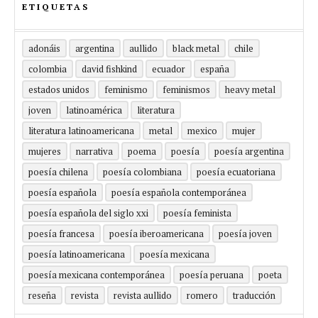
ETIQUETAS
adonáis
argentina
aullido
black metal
chile
colombia
david fishkind
ecuador
españa
estados unidos
feminismo
feminismos
heavy metal
joven
latinoamérica
literatura
literatura latinoamericana
metal
mexico
mujer
mujeres
narrativa
poema
poesía
poesía argentina
poesía chilena
poesía colombiana
poesía ecuatoriana
poesía española
poesía española contemporánea
poesía española del siglo xxi
poesía feminista
poesía francesa
poesía iberoamericana
poesía joven
poesía latinoamericana
poesía mexicana
poesía mexicana contemporánea
poesía peruana
poeta
reseña
revista
revista aullido
romero
traducción