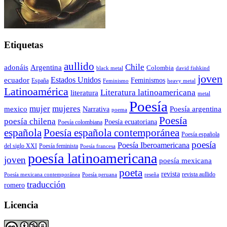
Etiquetas
aullido
Chile
adonáis
Argentina
Colombia
black metal
david fishkind
joven
Estados Unidos
ecuador
Feminismos
España
Feminismo
heavy metal
Latinoamérica
Literatura latinoamericana
literatura
metal
Poesía
mujer
mujeres
mexico
Poesía argentina
Narrativa
poema
Poesía
poesía chilena
Poesía ecuatoriana
Poesía colombiana
Poesía española contemporánea
española
Poesía española
poesía
Poesía Iberoamericana
del siglo XXI
Poesía feminista
Poesía francesa
poesía latinoamericana
joven
poesía mexicana
poeta
revista
Poesía mexicana contemporánea
reseña
revista aullido
Poesía peruana
traducción
romero
Licencia