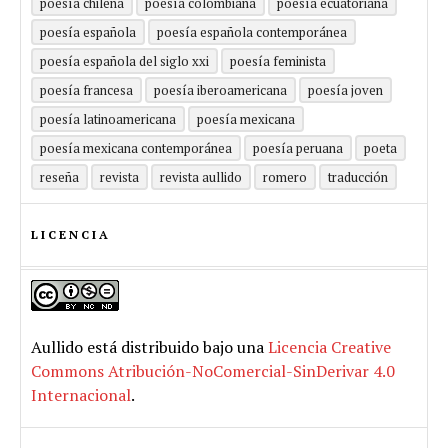
poesía chilena
poesía colombiana
poesía ecuatoriana
poesía española
poesía española contemporánea
poesía española del siglo xxi
poesía feminista
poesía francesa
poesía iberoamericana
poesía joven
poesía latinoamericana
poesía mexicana
poesía mexicana contemporánea
poesía peruana
poeta
reseña
revista
revista aullido
romero
traducción
LICENCIA
Aullido
está distribuido bajo una
Licencia Creative
Commons Atribución-NoComercial-SinDerivar 4.0
Internacional
.