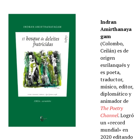
Indran
Amirthanaya
gam
(Colombo,
Ceilán) es de
origen
esrilanqués y
es poeta,
traductor,
músico, editor,
diplomático y
animador de
The Poetry
Channel
. Logró
un «record
mundial» en
2020 editando