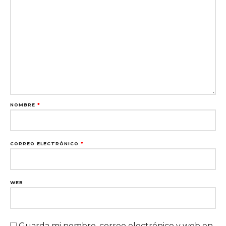
NOMBRE
*
CORREO ELECTRÓNICO
*
WEB
Guarda mi nombre, correo electrónico y web en