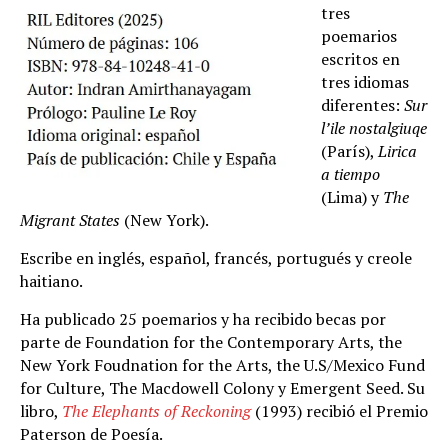
tres
poemarios
escritos en
tres idiomas
diferentes:
Sur
l’ile nostalgiuqe
(París),
Lirica
a tiempo
(Lima) y
The
Migrant States
(New York).
Escribe en inglés, español, francés, portugués y creole
haitiano.
Ha publicado 25 poemarios y ha recibido becas por
parte de Foundation for the Contemporary Arts, the
New York Foudnation for the Arts, the U.S/Mexico Fund
for Culture, The Macdowell Colony y Emergent Seed. Su
libro,
The Elephants of Reckoning
(1993) recibió el Premio
Paterson de Poesía.