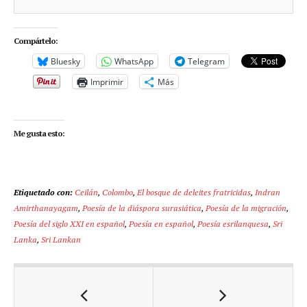
Compártelo:
Bluesky
WhatsApp
Telegram
Imprimir
Más
Me gusta esto:
Etiquetado con:
Ceilán
,
Colombo
,
El bosque de deleites fratricidas
,
Indran
Amirthanayagam
,
Poesía de la diáspora surasiática
,
Poesía de la migración
,
Poesía del siglo XXI en español
,
Poesía en español
,
Poesía esrilanquesa
,
Sri
Lanka
,
Sri Lankan