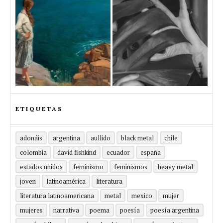
ETIQUETAS
adonáis
argentina
aullido
black metal
chile
colombia
david fishkind
ecuador
españa
estados unidos
feminismo
feminismos
heavy metal
joven
latinoamérica
literatura
literatura latinoamericana
metal
mexico
mujer
mujeres
narrativa
poema
poesía
poesía argentina