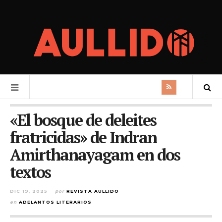
«El bosque de deleites
fratricidas» de Indran
Amirthanayagam en dos
textos
DIC 19, 2025
por
REVISTA AULLIDO
en
ADELANTOS LITERARIOS