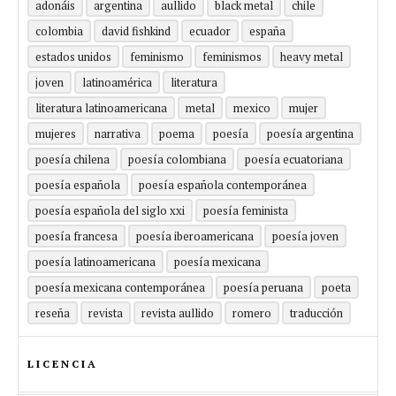
adonáis
argentina
aullido
black metal
chile
colombia
david fishkind
ecuador
españa
estados unidos
feminismo
feminismos
heavy metal
joven
latinoamérica
literatura
literatura latinoamericana
metal
mexico
mujer
mujeres
narrativa
poema
poesía
poesía argentina
poesía chilena
poesía colombiana
poesía ecuatoriana
poesía española
poesía española contemporánea
poesía española del siglo xxi
poesía feminista
poesía francesa
poesía iberoamericana
poesía joven
poesía latinoamericana
poesía mexicana
poesía mexicana contemporánea
poesía peruana
poeta
reseña
revista
revista aullido
romero
traducción
LICENCIA