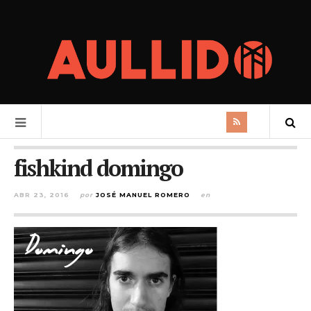
fishkind domingo
ABR 23, 2016
por
JOSÉ MANUEL ROMERO
en