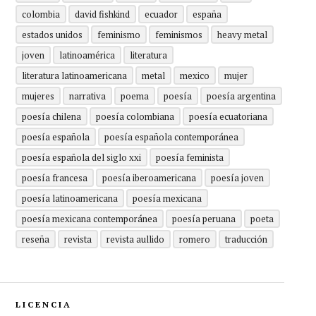
colombia
david fishkind
ecuador
españa
estados unidos
feminismo
feminismos
heavy metal
joven
latinoamérica
literatura
literatura latinoamericana
metal
mexico
mujer
mujeres
narrativa
poema
poesía
poesía argentina
poesía chilena
poesía colombiana
poesía ecuatoriana
poesía española
poesía española contemporánea
poesía española del siglo xxi
poesía feminista
poesía francesa
poesía iberoamericana
poesía joven
poesía latinoamericana
poesía mexicana
poesía mexicana contemporánea
poesía peruana
poeta
reseña
revista
revista aullido
romero
traducción
LICENCIA