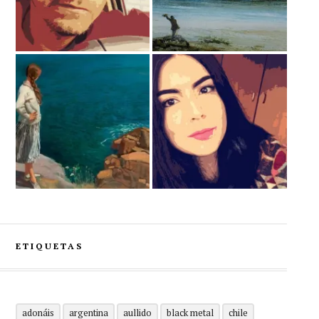
ETIQUETAS
adonáis
argentina
aullido
black metal
chile