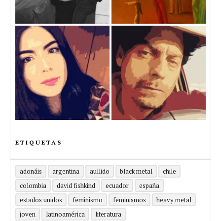
ETIQUETAS
adonáis
argentina
aullido
black metal
chile
colombia
david fishkind
ecuador
españa
estados unidos
feminismo
feminismos
heavy metal
joven
latinoamérica
literatura