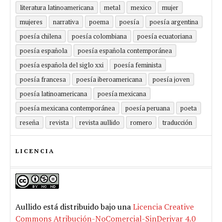
literatura latinoamericana
metal
mexico
mujer
mujeres
narrativa
poema
poesía
poesía argentina
poesía chilena
poesía colombiana
poesía ecuatoriana
poesía española
poesía española contemporánea
poesía española del siglo xxi
poesía feminista
poesía francesa
poesía iberoamericana
poesía joven
poesía latinoamericana
poesía mexicana
poesía mexicana contemporánea
poesía peruana
poeta
reseña
revista
revista aullido
romero
traducción
LICENCIA
Aullido
está distribuido bajo una
Licencia Creative
Commons Atribución-NoComercial-SinDerivar 4.0