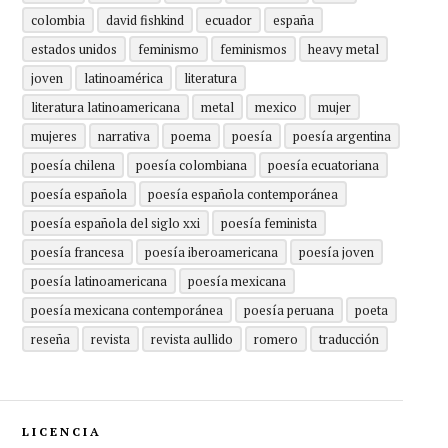
colombia
david fishkind
ecuador
españa
estados unidos
feminismo
feminismos
heavy metal
joven
latinoamérica
literatura
literatura latinoamericana
metal
mexico
mujer
mujeres
narrativa
poema
poesía
poesía argentina
poesía chilena
poesía colombiana
poesía ecuatoriana
poesía española
poesía española contemporánea
poesía española del siglo xxi
poesía feminista
poesía francesa
poesía iberoamericana
poesía joven
poesía latinoamericana
poesía mexicana
poesía mexicana contemporánea
poesía peruana
poeta
reseña
revista
revista aullido
romero
traducción
LICENCIA