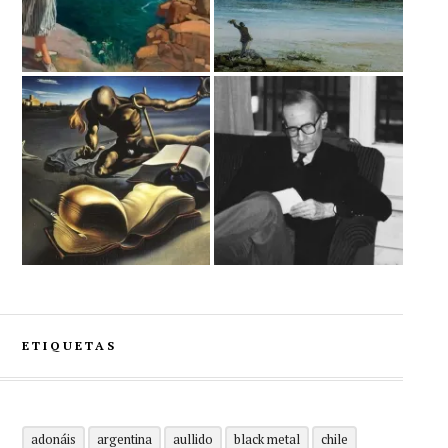
ETIQUETAS
adonáis
argentina
aullido
black metal
chile