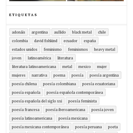
ETIQUETAS
adonáis
argentina
aullido
black metal
chile
colombia
david fishkind
ecuador
españa
estados unidos
feminismo
feminismos
heavy metal
joven
latinoamérica
literatura
literatura latinoamericana
metal
mexico
mujer
mujeres
narrativa
poema
poesía
poesía argentina
poesía chilena
poesía colombiana
poesía ecuatoriana
poesía española
poesía española contemporánea
poesía española del siglo xxi
poesía feminista
poesía francesa
poesía iberoamericana
poesía joven
poesía latinoamericana
poesía mexicana
poesía mexicana contemporánea
poesía peruana
poeta