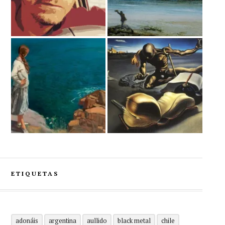
ETIQUETAS
adonáis
argentina
aullido
black metal
chile