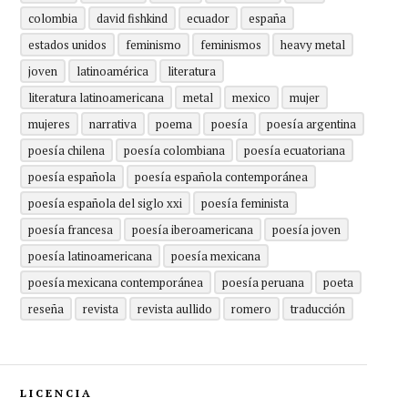
colombia
david fishkind
ecuador
españa
estados unidos
feminismo
feminismos
heavy metal
joven
latinoamérica
literatura
literatura latinoamericana
metal
mexico
mujer
mujeres
narrativa
poema
poesía
poesía argentina
poesía chilena
poesía colombiana
poesía ecuatoriana
poesía española
poesía española contemporánea
poesía española del siglo xxi
poesía feminista
poesía francesa
poesía iberoamericana
poesía joven
poesía latinoamericana
poesía mexicana
poesía mexicana contemporánea
poesía peruana
poeta
reseña
revista
revista aullido
romero
traducción
LICENCIA