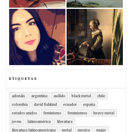
ETIQUETAS
adonáis
argentina
aullido
black metal
chile
colombia
david fishkind
ecuador
españa
estados unidos
feminismo
feminismos
heavy metal
joven
latinoamérica
literatura
literatura latinoamericana
metal
mexico
mujer