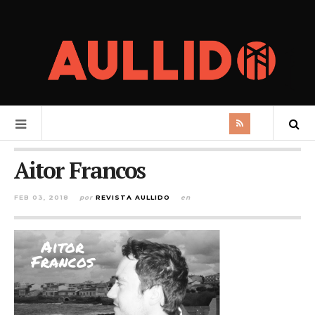
Aitor Francos
FEB 03, 2018
por
REVISTA AULLIDO
en