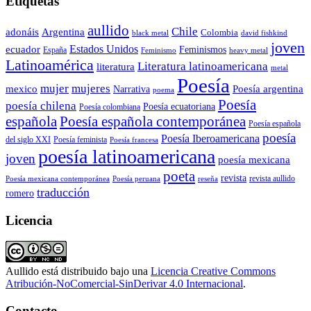
Etiquetas
aullido
Chile
adonáis
Argentina
Colombia
black metal
david fishkind
joven
Estados Unidos
ecuador
Feminismos
España
Feminismo
heavy metal
Latinoamérica
Literatura latinoamericana
literatura
metal
Poesía
mujer
mujeres
mexico
Poesía argentina
Narrativa
poema
Poesía
poesía chilena
Poesía ecuatoriana
Poesía colombiana
Poesía española contemporánea
española
Poesía española
poesía
Poesía Iberoamericana
del siglo XXI
Poesía feminista
Poesía francesa
poesía latinoamericana
joven
poesía mexicana
poeta
revista
Poesía mexicana contemporánea
reseña
revista aullido
Poesía peruana
traducción
romero
Licencia
Aullido
está distribuido bajo una
Licencia Creative Commons
Atribución-NoComercial-SinDerivar 4.0 Internacional
.
Contacto