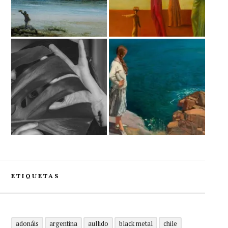
ETIQUETAS
adonáis
argentina
aullido
black metal
chile