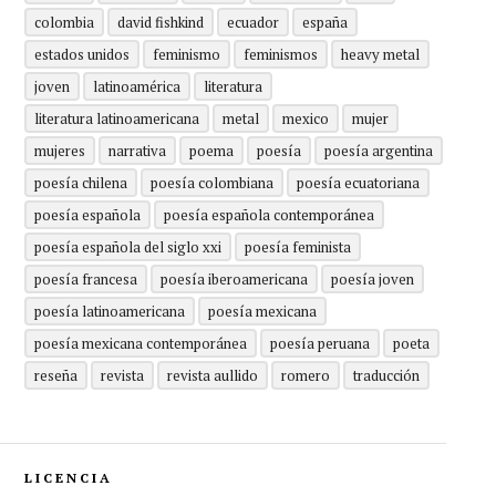
colombia
david fishkind
ecuador
españa
estados unidos
feminismo
feminismos
heavy metal
joven
latinoamérica
literatura
literatura latinoamericana
metal
mexico
mujer
mujeres
narrativa
poema
poesía
poesía argentina
poesía chilena
poesía colombiana
poesía ecuatoriana
poesía española
poesía española contemporánea
poesía española del siglo xxi
poesía feminista
poesía francesa
poesía iberoamericana
poesía joven
poesía latinoamericana
poesía mexicana
poesía mexicana contemporánea
poesía peruana
poeta
reseña
revista
revista aullido
romero
traducción
LICENCIA