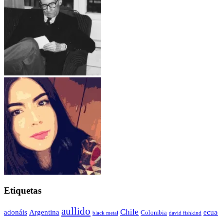
Etiquetas
aullido
Chile
adonáis
Argentina
ecua
Colombia
black metal
david fishkind