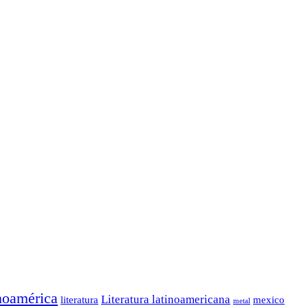
noamérica
Literatura latinoamericana
mexico
literatura
metal