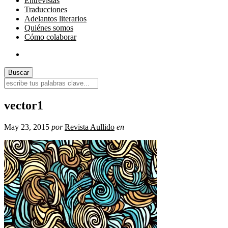
Entrevistas
Traducciones
Adelantos literarios
Quiénes somos
Cómo colaborar
vector1
May 23, 2015
por
Revista Aullido
en