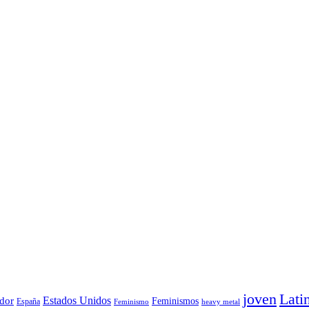
joven
Lati
Estados Unidos
dor
Feminismos
España
Feminismo
heavy metal