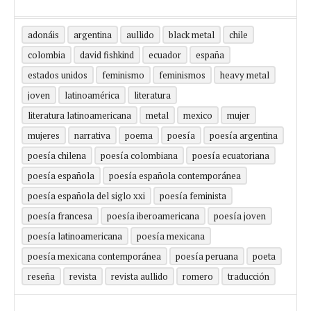
adonáis
argentina
aullido
black metal
chile
colombia
david fishkind
ecuador
españa
estados unidos
feminismo
feminismos
heavy metal
joven
latinoamérica
literatura
literatura latinoamericana
metal
mexico
mujer
mujeres
narrativa
poema
poesía
poesía argentina
poesía chilena
poesía colombiana
poesía ecuatoriana
poesía española
poesía española contemporánea
poesía española del siglo xxi
poesía feminista
poesía francesa
poesía iberoamericana
poesía joven
poesía latinoamericana
poesía mexicana
poesía mexicana contemporánea
poesía peruana
poeta
reseña
revista
revista aullido
romero
traducción