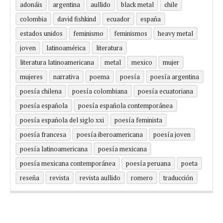
adonáis
argentina
aullido
black metal
chile
colombia
david fishkind
ecuador
españa
estados unidos
feminismo
feminismos
heavy metal
joven
latinoamérica
literatura
literatura latinoamericana
metal
mexico
mujer
mujeres
narrativa
poema
poesía
poesía argentina
poesía chilena
poesía colombiana
poesía ecuatoriana
poesía española
poesía española contemporánea
poesía española del siglo xxi
poesía feminista
poesía francesa
poesía iberoamericana
poesía joven
poesía latinoamericana
poesía mexicana
poesía mexicana contemporánea
poesía peruana
poeta
reseña
revista
revista aullido
romero
traducción