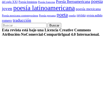
poesía
Poesía Iberoamericana
del siglo XXI
Poesía feminista
Poesía francesa
poesía latinoamericana
joven
poesía mexicana
poeta
revista
Poesía mexicana contemporánea
reseña
revista aullido
Poesía peruana
traducción
romero
Buscar:
Esta revista está bajo una Licencia Creative Commons
Atribución-NoComercial-CompartirIgual 4.0 Internacional.