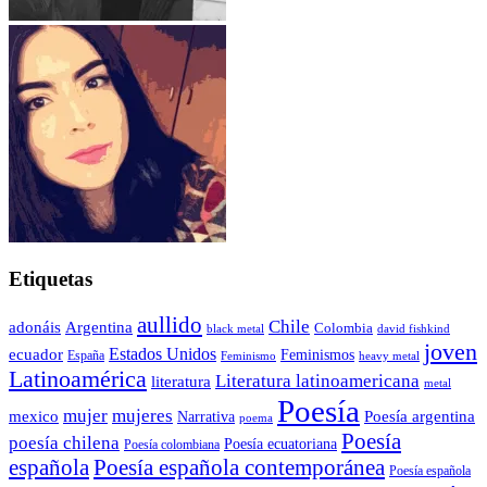
Etiquetas
aullido
Chile
adonáis
Argentina
Colombia
black metal
david fishkind
joven
Estados Unidos
ecuador
Feminismos
España
Feminismo
heavy metal
Latinoamérica
Literatura latinoamericana
literatura
metal
Poesía
mujer
mujeres
mexico
Poesía argentina
Narrativa
poema
Poesía
poesía chilena
Poesía ecuatoriana
Poesía colombiana
Poesía española contemporánea
española
Poesía española