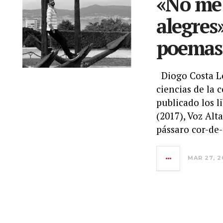
«No me
alegres
poemas 
Diogo Costa Le
ciencias de la 
publicado los l
(2017), Voz Alt
pássaro cor-de-
MAR 27, 2