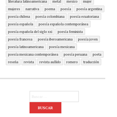
literatura latinoamericana
metal
mexico
mujer
mujeres
narrativa
poema
poesía
poesía argentina
poesía chilena
poesía colombiana
poesía ecuatoriana
poesía española
poesía española contemporánea
poesía española del siglo xxi
poesía feminista
poesía francesa
poesía iberoamericana
poesía joven
poesía latinoamericana
poesía mexicana
poesía mexicana contemporánea
poesía peruana
poeta
reseña
revista
revista aullido
romero
traducción
Buscar: