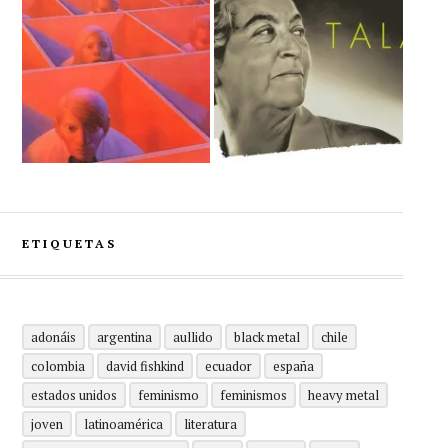
ETIQUETAS
adonáis
argentina
aullido
black metal
chile
colombia
david fishkind
ecuador
españa
estados unidos
feminismo
feminismos
heavy metal
joven
latinoamérica
literatura