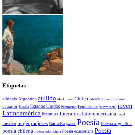
Etiquetas
aullido
Chile
adonáis
Argentina
Colombia
black metal
david fishkind
joven
Estados Unidos
ecuador
Feminismos
España
Feminismo
heavy metal
Latinoamérica
Literatura latinoamericana
literatura
metal
Poesía
mujer
mujeres
mexico
Poesía argentina
Narrativa
poema
Poesía
poesía chilena
Poesía ecuatoriana
Poesía colombiana