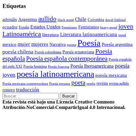
Etiquetas
aullido
Chile
adonáis
Argentina
Colombia
black metal
david fishkind
joven
Estados Unidos
ecuador
Feminismos
España
Feminismo
heavy metal
Latinoamérica
Literatura latinoamericana
literatura
metal
Poesía
mujer
mujeres
mexico
Poesía argentina
Narrativa
poema
Poesía
poesía chilena
Poesía ecuatoriana
Poesía colombiana
Poesía española contemporánea
española
Poesía española
poesía
Poesía Iberoamericana
del siglo XXI
Poesía feminista
Poesía francesa
poesía latinoamericana
joven
poesía mexicana
poeta
revista
Poesía mexicana contemporánea
reseña
revista aullido
Poesía peruana
traducción
romero
Buscar:
Esta revista está bajo una Licencia Creative Commons
Atribución-NoComercial-CompartirIgual 4.0 Internacional.