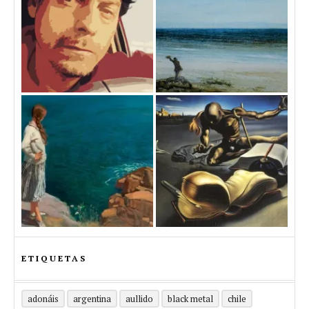
ETIQUETAS
adonáis
argentina
aullido
black metal
chile