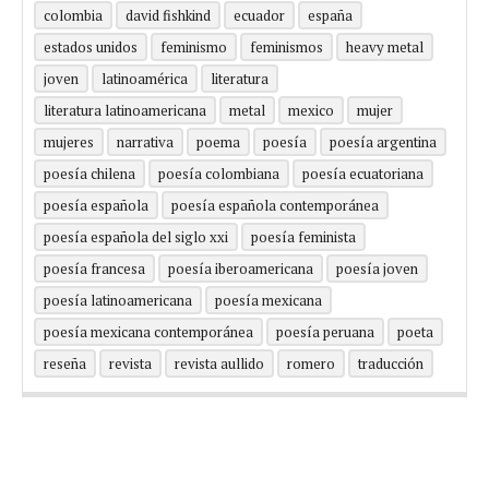
colombia
david fishkind
ecuador
españa
estados unidos
feminismo
feminismos
heavy metal
joven
latinoamérica
literatura
literatura latinoamericana
metal
mexico
mujer
mujeres
narrativa
poema
poesía
poesía argentina
poesía chilena
poesía colombiana
poesía ecuatoriana
poesía española
poesía española contemporánea
poesía española del siglo xxi
poesía feminista
poesía francesa
poesía iberoamericana
poesía joven
poesía latinoamericana
poesía mexicana
poesía mexicana contemporánea
poesía peruana
poeta
reseña
revista
revista aullido
romero
traducción