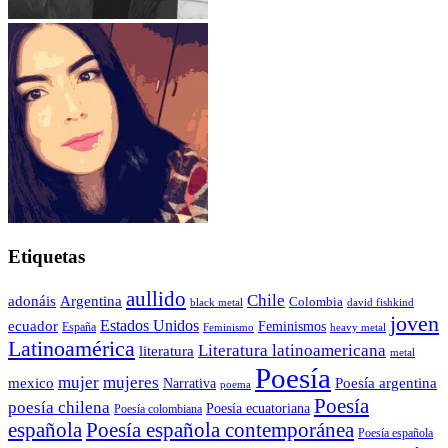
Etiquetas
aullido
Chile
adonáis
Argentina
Colombia
black metal
david fishkind
joven
Estados Unidos
ecuador
Feminismos
España
Feminismo
heavy metal
Latinoamérica
Literatura latinoamericana
literatura
metal
Poesía
mujer
mujeres
mexico
Poesía argentina
Narrativa
poema
Poesía
poesía chilena
Poesía ecuatoriana
Poesía colombiana
Poesía española contemporánea
española
Poesía española