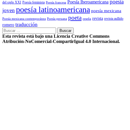
poesía
Poesía Iberoamericana
del siglo XXI
Poesía feminista
Poesía francesa
poesía latinoamericana
joven
poesía mexicana
poeta
revista
Poesía mexicana contemporánea
reseña
revista aullido
Poesía peruana
traducción
romero
Buscar:
Esta revista está bajo una Licencia Creative Commons
Atribución-NoComercial-CompartirIgual 4.0 Internacional.