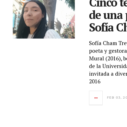
Cinco t
de una 
Sofía 
Sofía Cham Trew
poeta y gestora
Mural (2016), 
de la Universid
invitada a div
2016
FEB 03, 2