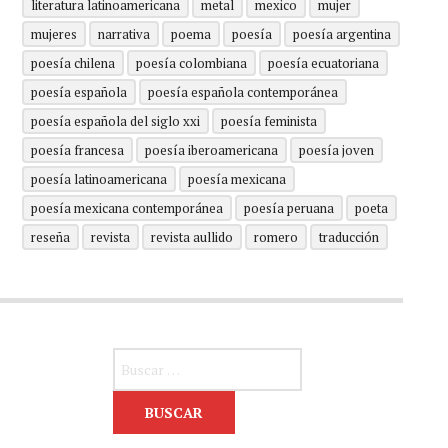
literatura latinoamericana
metal
mexico
mujer
mujeres
narrativa
poema
poesía
poesía argentina
poesía chilena
poesía colombiana
poesía ecuatoriana
poesía española
poesía española contemporánea
poesía española del siglo xxi
poesía feminista
poesía francesa
poesía iberoamericana
poesía joven
poesía latinoamericana
poesía mexicana
poesía mexicana contemporánea
poesía peruana
poeta
reseña
revista
revista aullido
romero
traducción
Buscar: