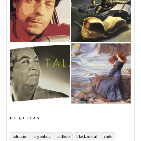
ETIQUETAS
adonáis
argentina
aullido
black metal
chile