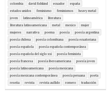
colombia
david fishkind
ecuador
españa
estados unidos
feminismo
feminismos
heavy metal
joven
latinoamérica
literatura
literatura latinoamericana
metal
mexico
mujer
mujeres
narrativa
poema
poesía
poesía argentina
poesía chilena
poesía colombiana
poesía ecuatoriana
poesía española
poesía española contemporánea
poesía española del siglo xxi
poesía feminista
poesía francesa
poesía iberoamericana
poesía joven
poesía latinoamericana
poesía mexicana
poesía mexicana contemporánea
poesía peruana
poeta
reseña
revista
revista aullido
romero
traducción