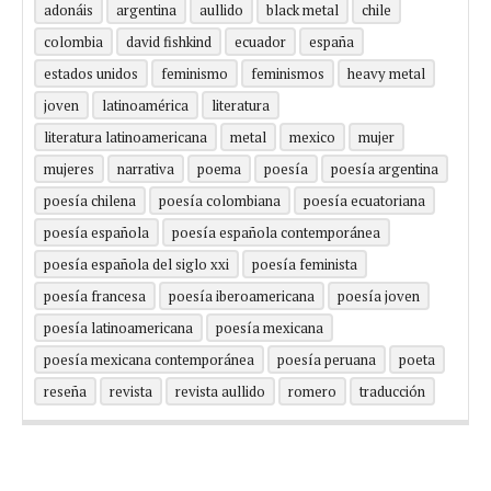
adonáis
argentina
aullido
black metal
chile
colombia
david fishkind
ecuador
españa
estados unidos
feminismo
feminismos
heavy metal
joven
latinoamérica
literatura
literatura latinoamericana
metal
mexico
mujer
mujeres
narrativa
poema
poesía
poesía argentina
poesía chilena
poesía colombiana
poesía ecuatoriana
poesía española
poesía española contemporánea
poesía española del siglo xxi
poesía feminista
poesía francesa
poesía iberoamericana
poesía joven
poesía latinoamericana
poesía mexicana
poesía mexicana contemporánea
poesía peruana
poeta
reseña
revista
revista aullido
romero
traducción