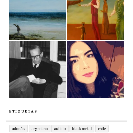
ETIQUETAS
adonáis
argentina
aullido
black metal
chile