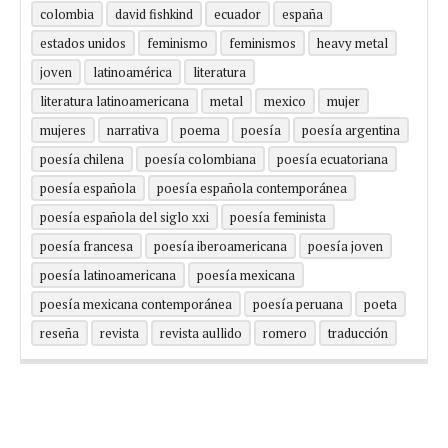
colombia
david fishkind
ecuador
españa
estados unidos
feminismo
feminismos
heavy metal
joven
latinoamérica
literatura
literatura latinoamericana
metal
mexico
mujer
mujeres
narrativa
poema
poesía
poesía argentina
poesía chilena
poesía colombiana
poesía ecuatoriana
poesía española
poesía española contemporánea
poesía española del siglo xxi
poesía feminista
poesía francesa
poesía iberoamericana
poesía joven
poesía latinoamericana
poesía mexicana
poesía mexicana contemporánea
poesía peruana
poeta
reseña
revista
revista aullido
romero
traducción