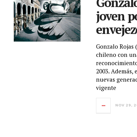
Gonzalo
joven p
envejez
Gonzalo Rojas (
chileno con una
reconocimiento 
2003. Además, e
nuevas generac
vigente
NOV 29, 