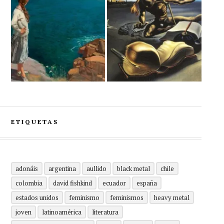
ETIQUETAS
adonáis
argentina
aullido
black metal
chile
colombia
david fishkind
ecuador
españa
estados unidos
feminismo
feminismos
heavy metal
joven
latinoamérica
literatura