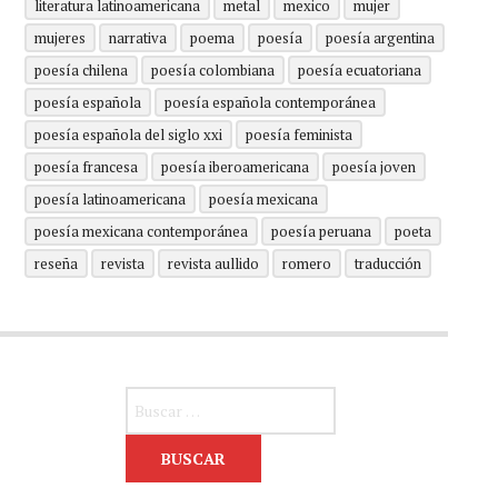
literatura latinoamericana
metal
mexico
mujer
mujeres
narrativa
poema
poesía
poesía argentina
poesía chilena
poesía colombiana
poesía ecuatoriana
poesía española
poesía española contemporánea
poesía española del siglo xxi
poesía feminista
poesía francesa
poesía iberoamericana
poesía joven
poesía latinoamericana
poesía mexicana
poesía mexicana contemporánea
poesía peruana
poeta
reseña
revista
revista aullido
romero
traducción
Buscar: