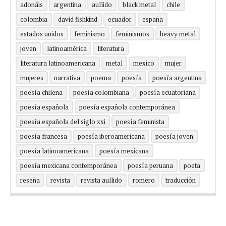
adonáis
argentina
aullido
black metal
chile
colombia
david fishkind
ecuador
españa
estados unidos
feminismo
feminismos
heavy metal
joven
latinoamérica
literatura
literatura latinoamericana
metal
mexico
mujer
mujeres
narrativa
poema
poesía
poesía argentina
poesía chilena
poesía colombiana
poesía ecuatoriana
poesía española
poesía española contemporánea
poesía española del siglo xxi
poesía feminista
poesía francesa
poesía iberoamericana
poesía joven
poesía latinoamericana
poesía mexicana
poesía mexicana contemporánea
poesía peruana
poeta
reseña
revista
revista aullido
romero
traducción